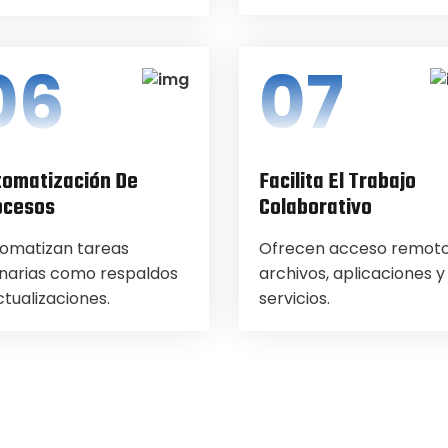
06
07
tomatización De
Facilita El Trabajo
ocesos
Colaborativo
omatizan tareas
Ofrecen acceso remoto
inarias como respaldos
archivos, aplicaciones y
ctualizaciones.
servicios.