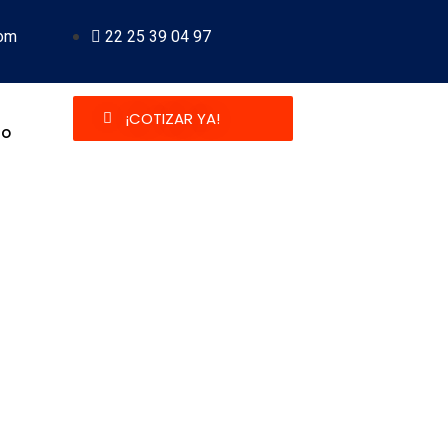
com
22 25 39 04 97
¡COTIZAR YA!
to
es