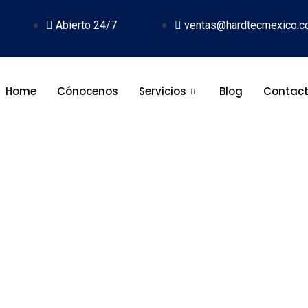
Abierto 24/7
ventas@hardtecmexico.
Home
Cónocenos
Servicios
Blog
Contac
nstalación de servidor