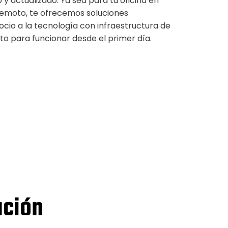
 y actualizado. Ya sea para tu oficina en
remoto, te ofrecemos soluciones
ocio a la tecnología con infraestructura de
listo para funcionar desde el primer día.
ación