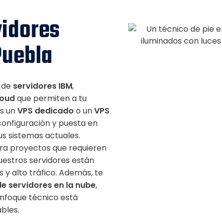
vidores
Puebla
n de
servidores IBM
,
loud
que permiten a tu
as un
VPS dedicado
o un
VPS
configuración y puesta en
s sistemas actuales.
a proyectos que requieren
uestros servidores están
 y alto tráfico. Además, te
de servidores en la nube
,
enfoque técnico está
bles.